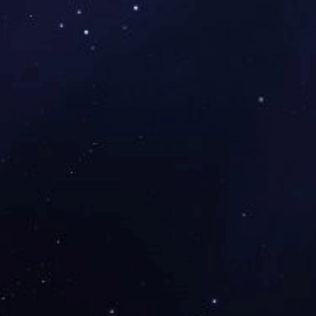
篮球数据实时更新
针对篮球迷，我们提供NBA、CBA及FIBA系列赛事的即
据，帮助用户更全面地了解比赛进程。
常见问题 (FAQ)
Q: 正品比分网的比分数据延迟吗？
A: 我们采用自动化数据采集系统结合人工复核机制，
Q: 如何查看历史交锋记录？
A: 点击任意一场赛事的“对阵详情”，即可看到两队近
Q: 是否提供视频直播？
A: 本平台主要提供文字直播和数据统计服务，部分合