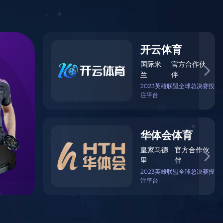
比分
篮球比分
今日赛程
赛事分析
世界杯
NBA
数据中心
78'
切尔西
HT
巴萨
Q4
勇士
热门联赛
英超
西甲
德甲
意甲
法甲
欧冠