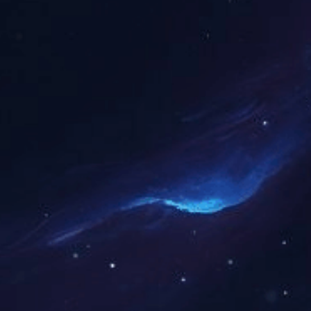
【NBA】詹姆斯突破三万得分里程碑，现役第一
【意甲】AC米兰公布新赛季球衣设计，经典红
【世界杯】2026年世预赛亚洲区抽签结果揭晓
【CBA】广东宏远备战新赛季，外援人选基本确
全赛事覆盖，打造一站式体育数据平台
正品比分网不仅关注顶级豪门，更致力于挖掘全球范围
NBA/CBA到国内中超、中甲，我们的数据团队全天候
足球板块深度解析
在足球领域，我们提供包括进球时间、红黄牌、角球数、
杯”、“世界杯”等大赛，设有专门的专题页面，整合积