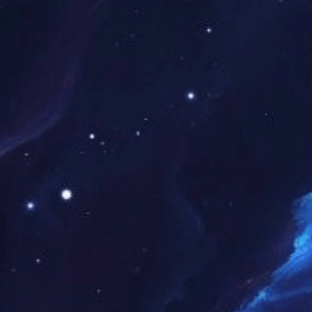
更多分析 >
厚的阵容厚度，在密集赛程中展现出极强的韧性。本文从战术打
战的走势...
作用。皇家马德里在本届赛事中的防守反击战术执行得相当到位，
..
更多资讯 >
10:23