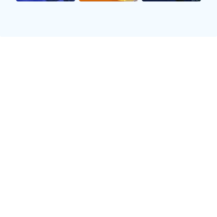
随着赛季进入后半程，英超冠军归属悬念再起。曼城凭借深厚的阵
容厚度，在密集赛程中展现出极强的韧性。本文从战术打法、伤病
情况以及历史交锋数据三个维度，深入剖析本轮焦点战的走势...
阅读全文
欧冠四强预测：皇马经验与多特气势并存
欧冠赛场向来是黑马温床，但豪门底蕴往往在关键时刻发挥作用。
皇家马德里在本届赛事中的防守反击战术执行得相当到位，而多特
蒙德的年轻冲击力也不容小觑。双方历史交锋记录显示...
阅读全文
最新体育资讯
更多资讯 >
10:23
【转会】姆巴佩续约传闻再起，薪资结构成关键
09:15
【NBA】詹姆斯突破三万得分里程碑，现役第一