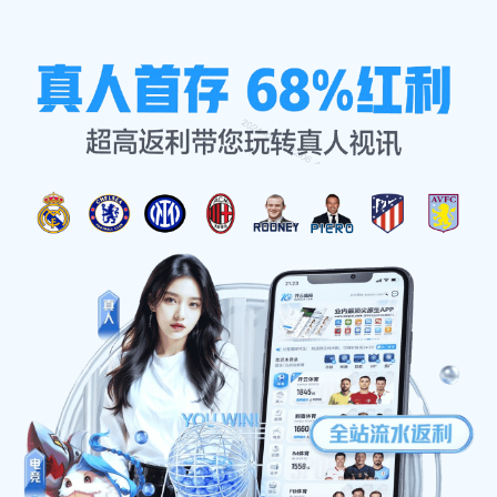
正品比分网
☰
即时比分更新中...
LIVE
曼城
2
1
切尔西
78'
皇马
3
3
巴萨
HT
湖人
102
98
勇士
Q4