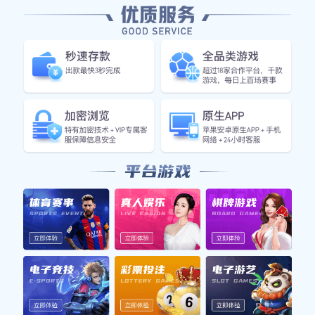
今日焦点赛程
查看更多赛程 >
19:30
【英超】阿森纳 vs 利物浦 - 英超第28轮
20:00
【西甲】马竞 vs 塞维利亚 - 西甲焦点战
07:30
【NBA】凯尔特人 vs 雄鹿 - 东部强强对话
03:00
【欧冠】拜仁慕尼黑 vs PSG - 1/8决赛首回合
赛事分析与前瞻
更多分析 >
英超争冠格局分析：曼城优势几何？