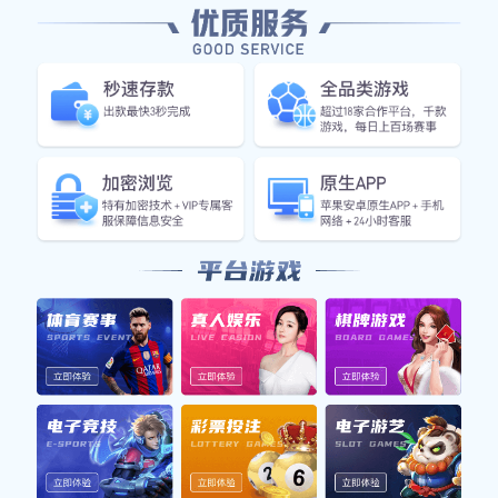
今日焦点赛程
查看更多赛程 >
19:30
【英超】阿森纳 vs 利物浦 - 英超第28轮
20:00
【西甲】马竞 vs 塞维利亚 - 西甲焦点战
07:30
【NBA】凯尔特人 vs 雄鹿 - 东部强强对话
03:00
【欧冠】拜仁慕尼黑 vs PSG - 1/8决赛首回合
赛事分析与前瞻
更多分析 >
英超争冠格局分析：曼城优势几何？