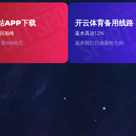
料、球员数据以及专业的赛事分析。我们坚持原创精神，拒绝
户提供值得信赖的体育资讯平台。
查看更多赛程 >
19:30
20:00
07:30
03:00