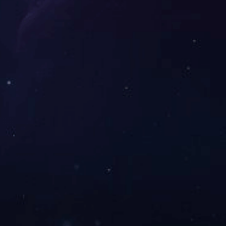
时比分。通过“正负值”、“三分命中率”、“篮板拼抢”等高阶数
力求将延迟控制在秒级以内，确保您能第一时间获取赛况。
十年的历史交锋数据及大球小球走势统计。
作频道可能提供视频信号，具体请以各赛事版权方规定为准。