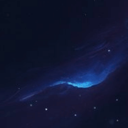
【NBA】詹姆斯突破三万得分里程碑，现役第一
【意甲】AC米兰公布新赛季球衣设计，经典红
【世界杯】2026年世预赛亚洲区抽签结果揭晓
【CBA】广东宏远备战新赛季，外援人选基本确
全赛事覆盖，打造一站式体育数据平台
正品比分网不仅关注顶级豪门，更致力于挖掘全球范围
NBA/CBA到国内中超、中甲，我们的数据团队全天候
足球板块深度解析
在足球领域，我们提供包括进球时间、红黄牌、角球数、
杯”、“世界杯”等大赛，设有专门的专题页面，整合积