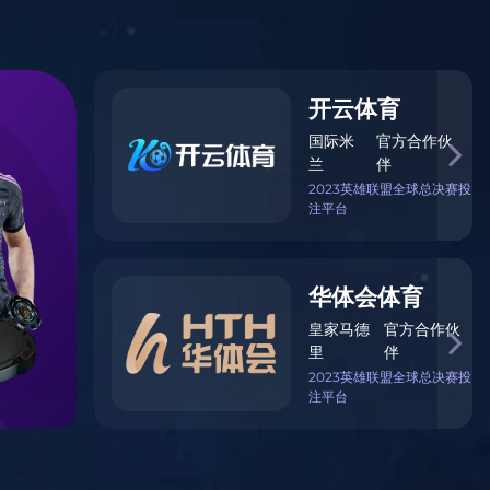
比分
篮球比分
今日赛程
赛事分析
世界杯
NBA
数据中心
78'
切尔西
HT
巴萨
Q4
勇士
热门联赛
英超
西甲
德甲
意甲
法甲
欧冠