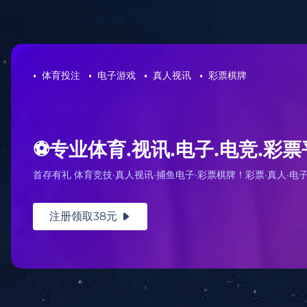
正品比分网
即时比分更新中...
LIVE
曼城
皇马
湖人
正品比分网 - 专注权威赛事数据与
欢迎登录正品比分网，我们致力于为全球体育爱好
烈对抗，还是国际大赛的巅峰对决，正品比分网都